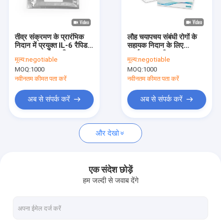
कारखाना भ्रमण
गुणवत्ता नियंत्रण
तीव्र संक्रमण के प्रारंभिक
लौह चयापचय संबंधी रोगों के
निदान में प्रयुक्त IL-6 रैपिड
सहायक निदान के लिए
संपर्क करें
मात्रात्मक परीक्षण किट
एफईआरआर रीयल टाइम
मूल्य:
negotiable
मूल्य:
negotiable
पीसीआर किट
MOQ:
1000
MOQ:
1000
एक उद्धरण का अनुरोध करें
नवीनतम कीमत पता करें
नवीनतम कीमत पता करें
News
अब से संपर्क करें
अब से संपर्क करें
और देखो
POCT टेस्ट किट
POCT साधन
एक संदेश छोड़ें
हम जल्दी से जवाब देंगे
हृदय परीक्षण किट
पीसीटी रैपिड टेस्ट किट