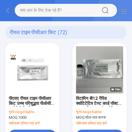
रीयल टाइम पीसीआर किट
(72)
पीएसए रीयल टाइम पीसीआर
विटामिन बी12 रैपिड
किट उच्च परिशुद्धता पीओसीटी
क्वांटिटेटिव टेस्ट कार्ड पॉक्ट
आईवीडी क्लिनिकल
बाय न्यूट्रिशनल मेटाबोलिज्म
मूल्य:
negotiable
मूल्य:
negotiable
डायग्नोसिस डिवाइस
Wwhs
MOQ:
1000
MOQ:
मोल-भाव करना
नवीनतम कीमत पता करें
नवीनतम कीमत पता करें