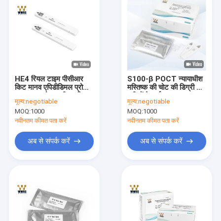
HE4 रियल टाइम पीसीआर
S100-β POCT न्यायाधीश
किट मानव एपिडीडिमल प्रोटीन
मस्तिष्क की चोट की डिग्री और
4 मानव जलोदर परीक्षण किट
मरीजों के पूर्वानुमान का
मूल्य:
negotiable
मूल्य:
negotiable
से मूल प्रोटीन OEM स्वीकृत
मूल्यांकन
MOQ:
1000
MOQ:
1000
नवीनतम कीमत पता करें
नवीनतम कीमत पता करें
अब से संपर्क करें
अब से संपर्क करें
घर
उत्पादों
हमारे बारे में