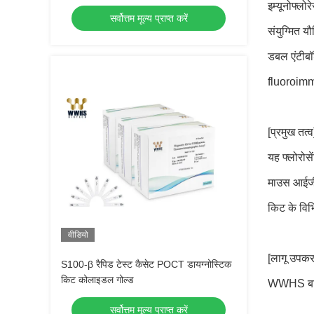
इम्यूनोफ्लो
सर्वोत्तम मूल्य प्राप्त करें
संयुग्मित 
डबल एंटीबॉ
fluoroimmu
[प्रमुख तत्व
यह फ्लोरोसे
माउस आईजीज
किट के विभि
वीडियो
[लागू उपक
S100-β रैपिड टेस्ट कैसेट POCT डायग्नोस्टिक
किट कोलाइडल गोल्ड
WWHS बायोट
सर्वोत्तम मूल्य प्राप्त करें