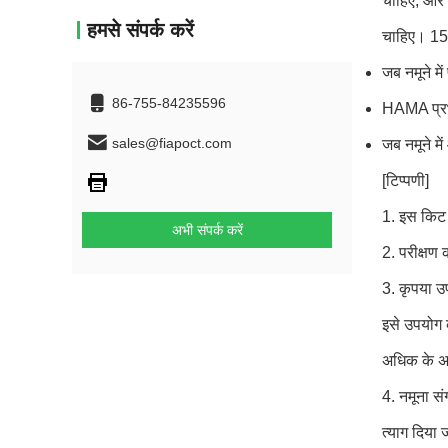
चाहिए, और 
हमसे संपर्क करें
चाहिए। 
जब नमूने मे
86-755-84235596
HAMA प्रभा
sales@fiapoct.com
जब नमूने म
[टिप्पणी]
1. इस किट 
अभी संपर्क करें
2. परीक्षण
3. कृपया उ
इसे उपयोग 
अधिक के अभ
4. नमूना स
त्याग दिया