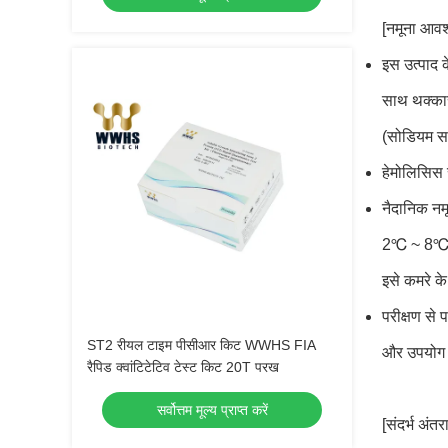
[नमूना आवश
इस उत्पाद 
साथ थक्कार
(सोडियम सा
हेमोलिसिस 
नैदानिक ​​​
2℃ ~ 8℃ पर
इसे कमरे क
परीक्षण से
ST2 रीयल टाइम पीसीआर किट WWHS FIA
और उपयोग क
रैपिड क्वांटिटेटिव टेस्ट किट 20T परख
सर्वोत्तम मूल्य प्राप्त करें
[संदर्भ अंतर