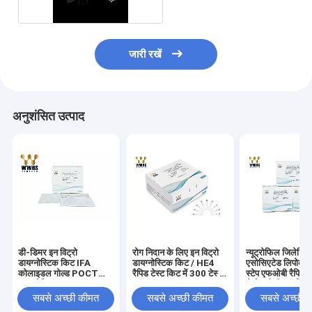
जारी रखें
अनुशंसित उत्पाद
डी-डिमर इन विट्रो
रोग निदान के लिए इन विट्रो
न्यूट्रोफिल जिलेटि
डायग्नोस्टिक किट IFA
डायग्नोस्टिक किट / HE4
एसोसिएटेड लिपोकेल
कोलाइडल गोल्ड POCT
रैपिड टेस्ट किट में 300 टेस्ट
स्टेप एफओबी रैपिड टे
डायग्नोस्टिक
/ घंटा
कैसेट पीसीआर किट
सबसे अच्छी कीमत
सबसे अच्छी कीमत
सबसे अच्छी 