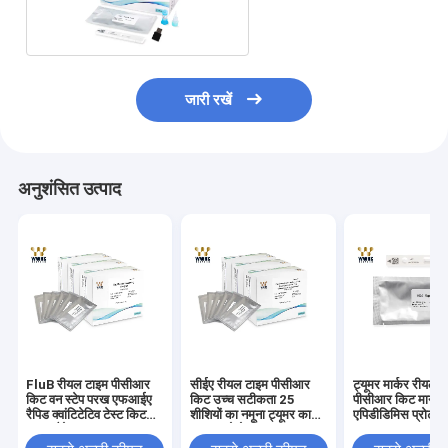
25T POCT IVD परख
जारी रखें
अनुशंसित उत्पाद
FluB रीयल टाइम पीसीआर
सीईए रीयल टाइम पीसीआर
ट्यूमर मार्कर रीयल 
किट वन स्टेप परख एफआईए
किट उच्च सटीकता 25
पीसीआर किट मानव
रैपिड क्वांटिटेटिव टेस्ट किट
शीशियों का नमूना ट्यूमर का
एपिडीडिमिस प्रोटीन
20T पैकेज
पता लगाने के लिए