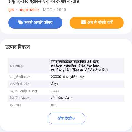
इम्यूनोक्रोमैटोग्राफिक एसा का उपयोग करता है
मूल्य：negotiable
MOQ：1000
सबसे अच्छी कीमत
अब से संपर्क करें
उत्पाद विवरण
,
रैपिड क्वांटिटेटिव टेस्ट किट 25 टेस्ट
हाई लाइट
,
कार्डिएक ट्रोपोनिन I रैपिड टेस्ट किट
25 टेस्ट / किट रैपिड क्वांटिटेटिव टेस्ट किट
आपूर्ति की क्षमता
20000 किट प्रति सप्ताह
उत्पत्ति के प्लेस
सीएन
न्यूनतम आदेश मात्रा
1000
पैकेजिंग विवरण
रंगीन पेपर बॉक्स
प्रमाणन
CE
और देखो