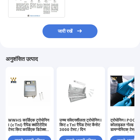
इम्यूनोक्रोमैटोग्राफिक एसा का उपयोग
करता है
जारी रखें
अनुशंसित उत्पाद
WWHS कार्डिएक ट्रोपोनिन
उच्च संवेदनशीलता ट्रोपोनिन I
ट्रोपोनिन I POCT
I (cTnI) रैपिड क्वांटिटेटिव
किट cTnI रैपिड टेस्ट कैसेट
कोलाइडल गोल्ड रैपि
टेस्ट किट कार्डिएक डिटेक्शन
3000 टेस्ट / दिन
डायग्नोस्टिक टेस्ट
500 टेस्ट / घंटा
1000 ड्राई फ्लोरोइम
एनालाइज़र