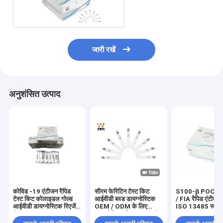
IVD परख डिवाइस
जारी रखें
अनुशंसित उत्पाद
कोविड -19 एंटीजन रैपिड
सीरम फेरिटिन टेस्ट किट
S100-β POCT टे
टेस्ट किट कोलाइडल गोल्ड
आईवीडी ब्लड डायग्नोस्टिक
/ FIA रैपिड एंटीजन 
आईवीडी डायग्नोस्टिक रिएजेंट
OEM / ODM के लिए
ISO 13485 स्वीक
कैसेट
डायग्नोस्टिक किट उपलब्ध है