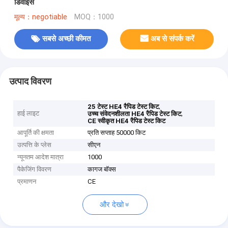
डिवाइस
मूल्य：negotiable
MOQ：1000
सबसे अच्छी कीमत
अब से संपर्क करें
उत्पाद विवरण
,
25 टेस्ट HE4 रैपिड टेस्ट किट
हाई लाइट
,
उच्च संवेदनशीलता HE4 रैपिड टेस्ट किट
CE स्वीकृत HE4 रैपिड टेस्ट किट
आपूर्ति की क्षमता
प्रति सप्ताह 50000 किट
उत्पत्ति के प्लेस
सीएन
न्यूनतम आदेश मात्रा
1000
पैकेजिंग विवरण
कागज बॉक्स
प्रमाणन
CE
और देखो