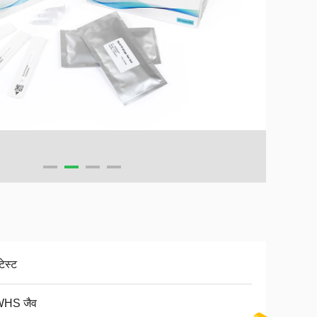
ेस्ट
HS जैव