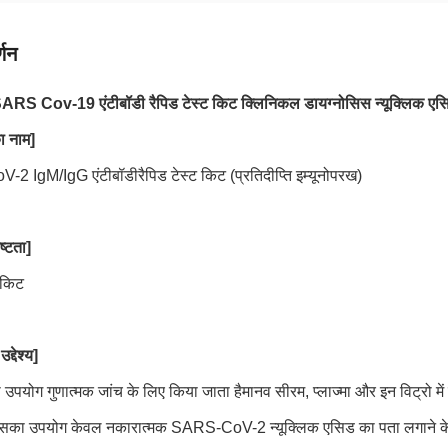
्णन
 Cov-19 एंटीबॉडी रैपिड टेस्ट किट क्लिनिकल डायग्नोसिस न्यूक्लिक एसिड
ा नाम]
-2 IgM/IgG एंटीबॉडी
रैपिड टेस्ट किट (प्रतिदीप्ति इम्यूनोपरख)
ष्टता]
/किट
्देश्य]
उपयोग गुणात्मक जांच के लिए किया जाता है
मानव सीरम, प्लाज्मा और इन विट्रो म
सका उपयोग केवल नकारात्मक SARS-CoV-2 न्यूक्लिक एसिड का पता लगाने के संद