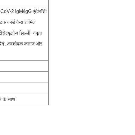
RS-CoV-2 IgM/IgG एंटीबॉडी
्टिक कार्ड केस शामिल
्रोसेल्यूलोज झिल्ली, नमूना
कण पैड, अवशोषक कागज और
इल के साथ