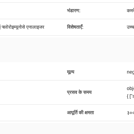
भंडारण:
कमर
लोरोइम्यूनोसे एनालाइजर
विशेषताएँ:
उच्
मूल्य
neg
obj
प्रसव के समय
{ [
आपूर्ति की क्षमता
३००