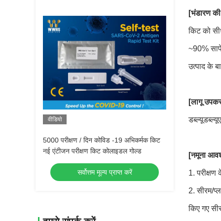
[भंडारण की
किट को सी
~90% सापेक
उत्पाद के ब
[लागू उपक
डब्ल्यूडब्ल
वीडियो
5000 परीक्षण / दिन कोविड -19 अभिकर्मक किट
नई एंटीजन परीक्षण किट कोलाइडल गोल्ड
[नमूना आवश
सर्वोत्तम मूल्य प्राप्त करें
1. परीक्षण 
2. सीरम/प्
किए गए सीर