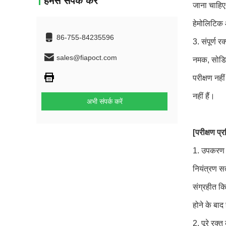
हमसे संपर्क करें
जाना चाहिए
हेमोलिटिक औ
86-755-84235596
3. संपूर्ण 
sales@fiapoct.com
नमक, सोडिय
परीक्षण नह
नहीं हैं।
अभी संपर्क करें
[परीक्षण प्र
1. उपकरण क
नियंत्रण सत
संग्रहीत क
होने के बा
2. पूरे रक्