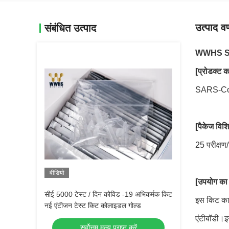
उत्पाद वर
संबंधित उत्पाद
WWHS SARS
[प्रोडक्ट क
SARS-CoV
[पैकेज विशि
25 परीक्षण
वीडियो
[उपयोग का उद
सीई 5000 टेस्ट / दिन कोविड -19 अभिकर्मक किट
इस किट का 
नई एंटीजन टेस्ट किट कोलाइडल गोल्ड
एंटीबॉडी।इ
सर्वोत्तम मूल्य प्राप्त करें