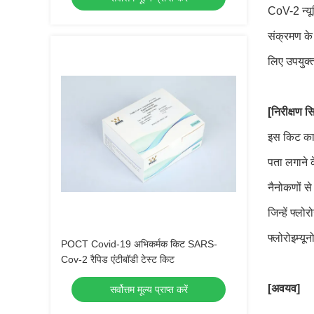
CoV-2 न्यू
संक्रमण के 
लिए उपयुक्त
[निरीक्षण सिद
इस किट का 
पता लगाने 
नैनोकणों से
जिन्हें फ्ल
फ्लोरोइम्यून
POCT Covid-19 अभिकर्मक किट SARS-
Cov-2 रैपिड एंटीबॉडी टेस्ट किट
[अवयव]
सर्वोत्तम मूल्य प्राप्त करें