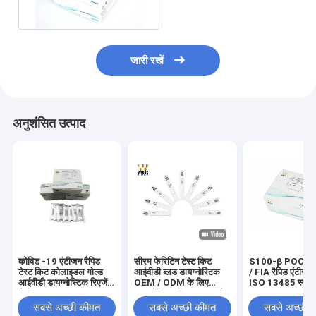
आईवीडी
जारी रखें
अनुशंसित उत्पाद
कोविड -19 एंटीजन रैपिड
सीरम फेरिटिन टेस्ट किट
S100-β POCT टे
टेस्ट किट कोलाइडल गोल्ड
आईवीडी ब्लड डायग्नोस्टिक
/ FIA रैपिड एंटीजन 
आईवीडी डायग्नोस्टिक रिएजेंट
OEM / ODM के लिए
ISO 13485 स्वीक
कैसेट
डायग्नोस्टिक किट उपलब्ध है
सबसे अच्छी कीमत
सबसे अच्छी कीमत
सबसे अच्छी 