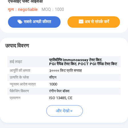
एफआईए पोक्ट आईवीडी
मूल्य：negotiable
MOQ：1000
सबसे अच्छी कीमत
अब से संपर्क करें
उत्पाद विवरण
,
प्रतिदीप्ति Immunoassay टेस्ट किट
हाई लाइट
,
PGI रैपिड टेस्ट किट
POCT PGI रैपिड टेस्ट किट
आपूर्ति की क्षमता
३०००० किट प्रति सप्ताह
उत्पत्ति के प्लेस
सीएन
न्यूनतम आदेश मात्रा
1000
पैकेजिंग विवरण
रंगीन पेपर बॉक्स
प्रमाणन
ISO 13485, CE
और देखो