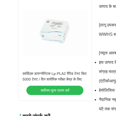
उत्पाद के ब
[लागू उपक
WWHS बायोट
[नमूना आवश
इस उत्पाद 
संग्रह मात
कार्डिएक डायग्नोस्टिक Lp-PLA2 रैपिड टेस्ट किट
5000 टेस्ट / दिन शारीरिक परीक्षा केंद्र के लिए
(एंटीकोआगुल
हेमोलिसिस 
सर्वोत्तम मूल्य प्राप्त करें
नैदानिक ​​
घंटे तक सं