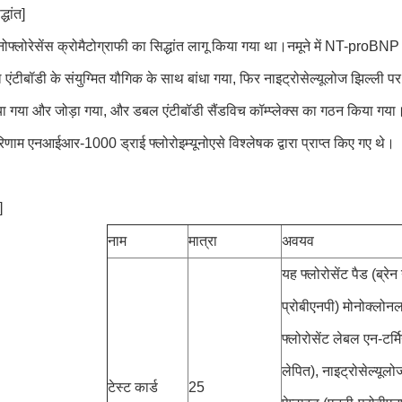
्धांत]
्यूनोफ्लोरेसेंस क्रोमैटोग्राफी का सिद्धांत लागू किया गया था।नमूने में NT-pr
 एंटीबॉडी के संयुग्मित यौगिक के साथ बांधा गया, फिर नाइट्रोसेल्यूलोज झिल्
ा गया और जोड़ा गया, और डबल एंटीबॉडी सैंडविच कॉम्प्लेक्स का गठन किया गया।
िणाम एनआईआर-1000 ड्राई फ्लोरोइम्यूनोएसे विश्लेषक द्वारा प्राप्त किए गए थे।
]
नाम
मात्रा
अवयव
यह फ्लोरोसेंट पैड (ब्रेन
प्रोबीएनपी) मोनोक्लोन
फ्लोरोसेंट लेबल एन-टर्म
लेपित), नाइट्रोसेल्यूलोज
टेस्ट कार्ड
25