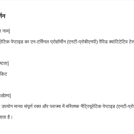
्णन
ा नाम]
यूरेटिक पेप्टाइड का एन-टर्मिनल प्रोहॉर्मोन (एनटी-प्रोबीएनपी) रैपिड क्वांटिटेटिव टेस्
ष्टता]
/किट
्देश्य]
पयोग मानव संपूर्ण रक्त और प्लाज्मा में मस्तिष्क नैट्रियूरेटिक पेप्टाइड (एनटी-प्रो
ाता है।