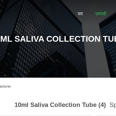
घर
उत्पादों
0ML SALIVA COLLECTION TU
acturer
10ml Saliva Collection Tube (4)
Sp