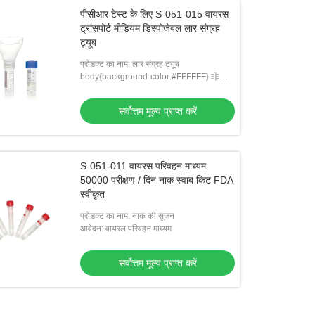
पीसीआर टेस्ट के लिए S-051-015 वायरस
ट्रांसपोर्ट मीडियम डिस्पोजेबल लार संग्रह
ट्यूब
प्रोडक्ट का नाम: लार संग्रह ट्यूब
body{background-color:#FFFFFF} 非法
阻断122 window.onload = function () {
docu: लार के नमूने का नमूना एकत्र और परिवहन
सर्वोत्तम मूल्य प्राप्त करें
किया गया
S-051-011 वायरस परिवहन माध्यम
50000 परीक्षण / दिन नाक स्वाब किट FDA
स्वीकृत
प्रोडक्ट का नाम: नाक की सूजन
आवेदन: वायरल परिवहन माध्यम
सर्वोत्तम मूल्य प्राप्त करें